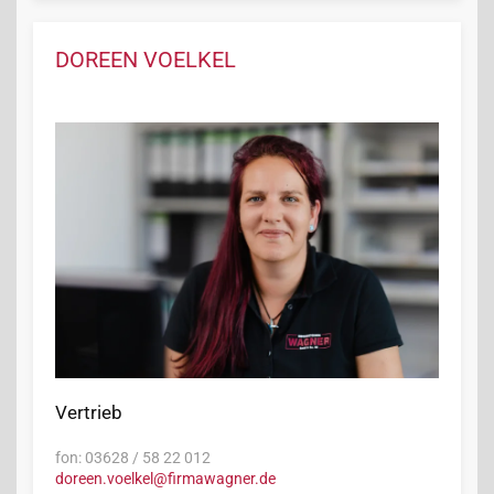
DOREEN VOELKEL
Vertrieb
fon: 03628 / 58 22 012
doreen.voelkel@firmawagner.de